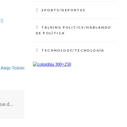
SPORTS/DEPORTES
🏽
TALKING POLITICS/HABLANDO
DE POLÍTICA
TECHNOLOGY/TECNOLOGÍA
 Alejo Tobón
Piedras y un fusil M-16: El francotirador que desafió al Estado y asesinó a dos policías sobre el asfalto de El Salvador