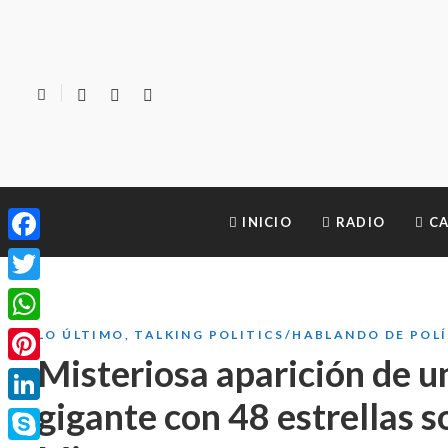
INICIO
RADIO
CA
Facebook
Twitter
WhatsApp
LO ÚLTIMO
,
TALKING POLITICS/HABLANDO DE POL
Misteriosa aparición de 
Pinterest
gigante con 48 estrellas 
LinkedIn