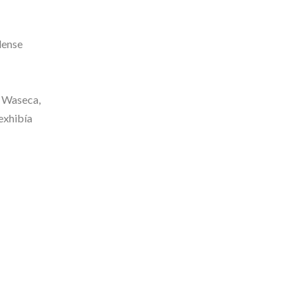
e Waseca,
exhibía