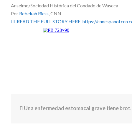
Anselmo/Sociedad Histórica del Condado de Waseca
Por
Rebekah Riess
, CNN
👉🏽READ THE FULL STORY HERE: https://cnnespanol.cnn.c
Una enfermedad estomacal grave tiene brotes en todo EE. UU