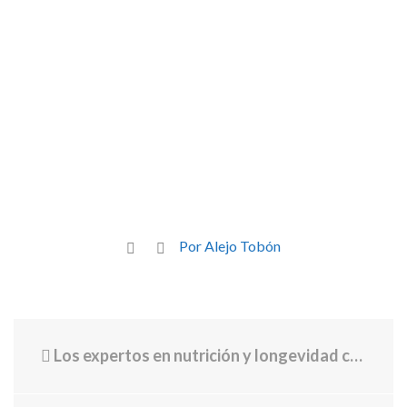
Por Alejo Tobón
Los expertos en nutrición y longevidad coinciden: "Levantarse y desayunar al momento está mal, y no es buena idea"