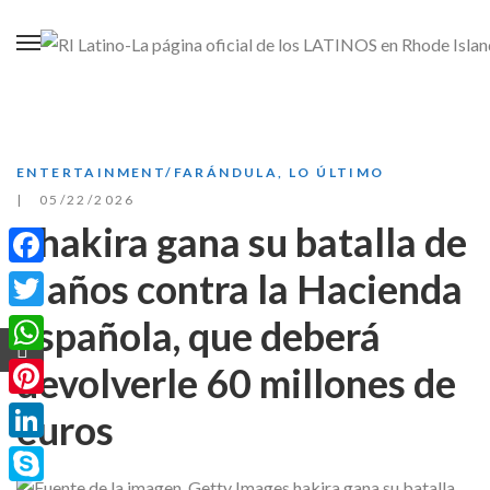
ENTERTAINMENT/FARÁNDULA
,
LO ÚLTIMO
05/22/2026
Shakira gana su batalla de
8 años contra la Hacienda
Facebook
española, que deberá
Twitter
WhatsApp
devolverle 60 millones de
Pinterest
euros
LinkedIn