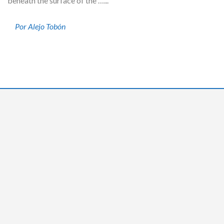
beneath the surface of the …...
Por Alejo Tobón