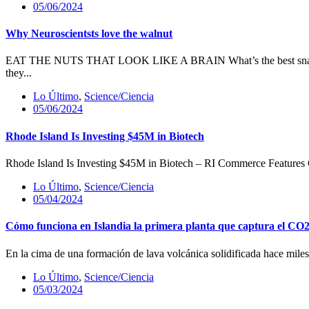
05/06/2024
Why Neuroscientsts love the walnut
EAT THE NUTS THAT LOOK LIKE A BRAIN What’s the best snack to e
they...
Lo Último
,
Science/Ciencia
05/06/2024
Rhode Island Is Investing $45M in Biotech
Rhode Island Is Investing $45M in Biotech – RI Commerce Features C
Lo Último
,
Science/Ciencia
05/04/2024
Cómo funciona en Islandia la primera planta que captura el CO2
En la cima de una formación de lava volcánica solidificada hace miles 
Lo Último
,
Science/Ciencia
05/03/2024