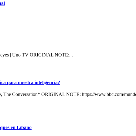
nal
ían Reyes | Uno TV ORIGINAL NOTE:...
ica para nuestra inteligencia?
Role, The Conversation* ORIGINAL NOTE: https://www.bbc.com/mundo/a
taques en Líbano