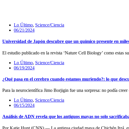
Lo Último
,
Science/Ciencia
06/21/2024
Universidad de Japón descubre que un químico presente en miles 
El estudio publicado en la revista ‘Nature Cell Biology’ como estas 
Lo Último
,
Science/Ciencia
06/19/2024
¿Qué pasa en el cerebro cuando estamos muriendo?: lo que descub
Para la neurocientífica Jimo Borjigin fue una sorpresa: no podía creer
Lo Último
,
Science/Ciencia
06/15/2024
Análisis de ADN revela que los antiguos mayas no solo sacrifica
Por Katie Hunt (CNN) — La antigua ciudad maya de Chichén Itzá, en l