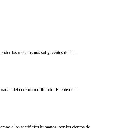
render los mecanismos subyacentes de las...
i nada” del cerebro moribundo. Fuente de la...
po a los sacrificios humanos, por los cientos de...