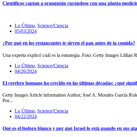
Científicos captan a orangután curándose con una planta medici
Lo Último
,
Science/Ciencia
05/03/2024
¿Por qué en los restaurantes te sirven el pan antes de la comida?
Una experta explicó cuál es la estrategia. Foto: Getty Images Lill
Lo Último
,
Science/Ciencia
04/26/2024
El cerebro humano ha crecido en las últimas décadas: ¿qué signif
Getty Images Article information Author, José A. Morales García 
Por...
Lo Último
,
Science/Ciencia
04/22/2024
Qué es el fósforo blanco y por qué Israel lo está usando en sus a