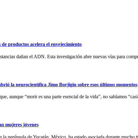
de productos acelera el envejecimiento
sustancias dañan el ADN. Esta investigación abre nuevas vías para comp
rió la neurocientífica Jimo Borjigin sobre esos últimos momentos
 que, aunque “morir es una parte esencial de la vida”, no sabíamos “cas
ban mujeres jóvenes
a península de Yucatán, México, ha estado asociada durante mucho tiem