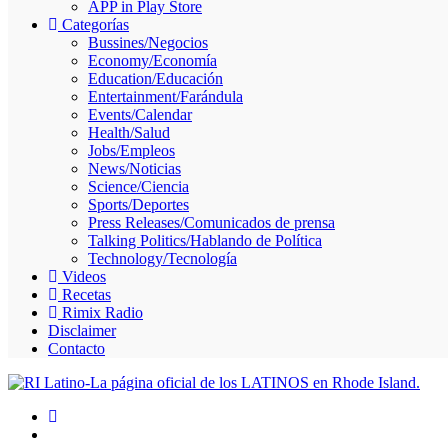
APP in Play Store
Skype
Categorías
Bussines/Negocios
Economy/Economía
Education/Educación
Entertainment/Farándula
Events/Calendar
Health/Salud
Jobs/Empleos
News/Noticias
Science/Ciencia
Sports/Deportes
Press Releases/Comunicados de prensa
Talking Politics/Hablando de Política
Technology/Tecnología
Videos
Recetas
Rimix Radio
Disclaimer
Contacto