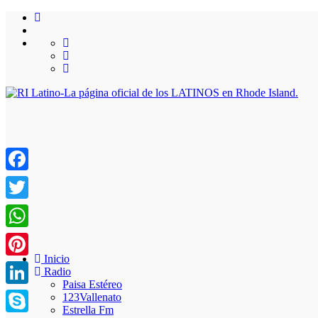
Facebook
Twitter
WhatsApp
Inicio
Pinterest
Radio
Paisa Estéreo
LinkedIn
123Vallenato
Estrella Fm