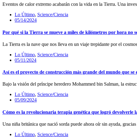
Eventos de calor extremo acabarán con la vida en la Tierra. Una invest
Lo Último
,
Science/Ciencia
05/14/2024
Por qué si la Tierra se mueve a miles de kilómetros por hora no 
La Tierra es la nave que nos lleva en un viaje trepidante por el cosmo
Lo Último
,
Science/Ciencia
05/11/2024
Así es el proyecto de construcción más grande del mundo que se 
Bajo la visión del príncipe heredero Mohammed bin Salman, la estructur
Lo Último
,
Science/Ciencia
05/09/2024
Cómo es la revolucionaria terapia genética que logró devolverle 
Una niña británica que nació sorda puede ahora oír sin ayuda, gracias
Lo Último
,
Science/Ciencia